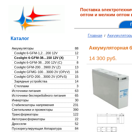
Поставка электротехни
оптом и мелким оптом 
Главная
Аккумулятор
/
Каталог
Аккумуляторная б
Аккумуляторы
88
Coslight 6-GFM-1,2…200 12V
12
14 300 руб.
Coslight 6-GFM-38…150 12V (X)
7
Coslight 6-GFM-38…200 12V (C)
8
Coslight GFM-200…3900 2V (Z)
13
Coslight GFMG-100…3000 2V (OPzV)
16
Coslight GFD-200…3000 2V (OPzS)
15
Зарядные устройства
14
Стеллажи
3
Источники питания
63
Источники бесперебойного питания
65
Инверторы
30
Стабилизаторы напряжения
231
Светильники и прожекторы
390
Трансформаторы
122
Автотрансформаторы
22
Дроссели
52
Пускорегулирующая Аппаратура
84