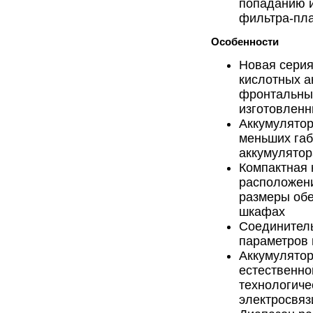
попаданию и
фильтра-пл
Особенности
Новая серия
кислотных а
фронтальным
изготовленн
Аккумулятор
меньших габ
аккумулято
Компактная 
расположен
размеры обе
шкафах
Соединител
параметров 
Аккумулятор
естественно
технологич
электросвяз