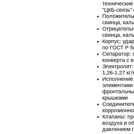
технические
"ЦКБ-связь" 
Положительн
свинца, кал
Отрицательн
свинца, кал
Корпус: уда
по ГОСТ Р 5
Сепаратор: 
конверта с 
Электролит:
1,26-1,27 кг
Исполнение 
элементами 
фронтальны
крышками
Соединители
коррозионно
Клапаны: п
воздуха и о
давлением г