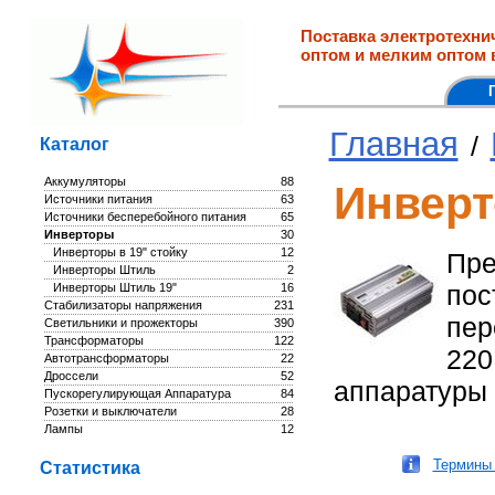
Поставка электротехни
оптом и мелким оптом 
Главная
/
Каталог
Аккумуляторы
88
Инвер
Источники питания
63
Источники бесперебойного питания
65
Инверторы
30
Инверторы в 19" стойку
12
Пре
Инверторы Штиль
2
пос
Инверторы Штиль 19"
16
Стабилизаторы напряжения
231
пер
Светильники и прожекторы
390
Трансформаторы
122
220
Автотрансформаторы
22
Дроссели
52
аппаратуры 
Пускорегулирующая Аппаратура
84
Розетки и выключатели
28
Лампы
12
Термины 
Статистика