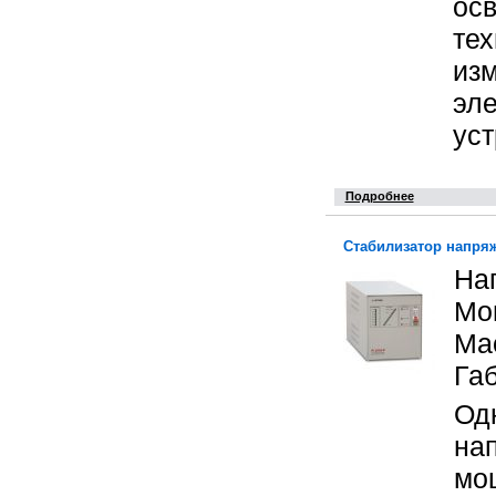
ос
тех
изм
эле
уст
Подробнее
Стабилизатор напря
На
Мо
Мас
Га
Од
на
мо