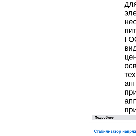
дл
эл
не
пи
ГО
ви
це
ос
те
ап
при
апп
пр
Подробнее
Стабилизатор напря