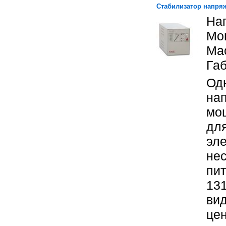
Стабилизатор напря
Нап
Мо
Мас
Габ
Од
на
мо
для
эле
не
пи
131
ви
цен