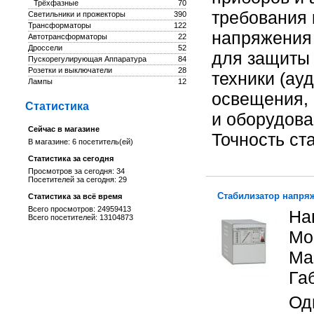
Трёхфазные
70
требования 
Светильники и прожекторы
390
Трансформаторы
122
напряжения 
Автотрансформаторы
22
Дроссели
52
для защиты 
Пускорегулирующая Аппаратура
84
Розетки и выключатели
28
техники (ауд
Лампы
12
освещения, 
Статистика
и оборудова
Сейчас в магазине
Точность ст
В магазине: 6 посетитель(ей)
Статистика за сегодня
Просмотров за сегодня: 34
Посетителей за сегодня: 29
Стабилизатор напря
Статистика за всё время
Всего просмотров: 24959413
На
Всего посетителей: 13104873
Мо
Мас
Га
Од