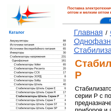
Поставка электротехни
оптом и мелким оптом 
Главная
/
Каталог
Однофазн
Аккумуляторы
88
Источники питания
63
Стабилиз
Источники бесперебойного питания
65
Инверторы
30
Стабилизаторы напряжения
231
Стабил
Однофазные
161
Стабилизаторы Volter
65
Стабилизаторы Ресанта
20
P
Стабилизаторы ССК
17
Стабилизаторы ЗОРД
8
Стабилизаторы Solby
11
Стабилизаторы Штиль
40
Стабилизат
Стабилизаторы Штиль Серии E
6
Стабилизаторы Штиль Серии R
17
серии P с п
Стабилизаторы Штиль Серии P
7
Стабилизаторы Штиль Серии T
4
предназначе
Стабилизаторы Штиль Серии ST
3
Стабилизаторы Штиль Серии SP
3
приборов и