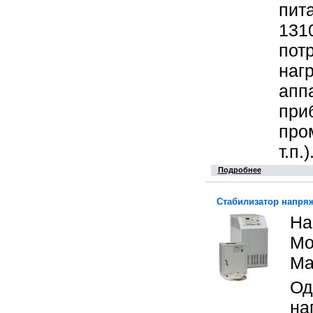
пит
131
пот
наг
апп
при
про
т.п.)
Подробнее
Стабилизатор напря
На
Мо
Ма
Од
на