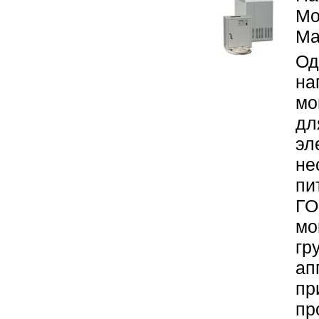
Мо
Ма
Од
на
мо
дл
эл
не
пи
ГО
мо
гр
ап
пр
пр