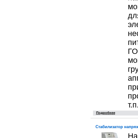
мо
дл
эл
не
пи
ГО
мо
гр
ап
пр
пр
т.п
Подробнее
Стабилизатор напря
На