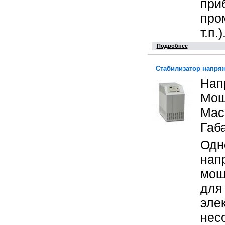
при
про
т.п.)
Подробнее
Стабилизатор напря
Нап
Мощ
Масс
Габ
Одн
нап
мощ
для
эле
нес