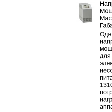
Нап
Мощ
Масс
Габ
Одн
нап
мощ
для
эле
нес
пит
131
пот
наг
апп