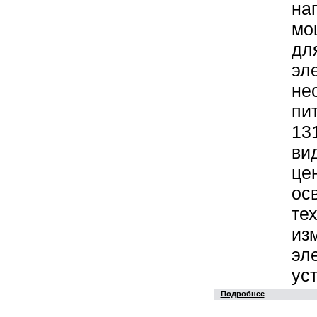
на
мо
дл
эл
не
пи
13
ви
це
ос
те
из
эл
ус
Подробнее