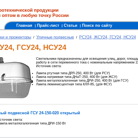
ротехнической продукции
 оптом в любую точку России
Главная
Прайс-лист
Статьи
Поиск по сайту
|
|
|
ки и прожекторы
Уличные подвесные
РСУ24, ЖСУ24, ГСУ24, НСУ24
/
/
У24, ГСУ24, НСУ24
Светильники предназначены для освещения улиц, дорог, площа
работу в сети переменного тока с номинальным напряжением 22
Источник света:
Лампа ртутная типа ДРЛ-250, 400 Вт (для РСУ)
Лампа натриевая типа ДНаТ-250, 400 Вт (для ЖСУ)
Лампа металлогалогенная типа ДРИ-250, 400 Вт (для ГСУ)
Лампа люминисцентная типа КЛЛ-85, (для ФСУ)
ый подвесной ГСУ 24-150-020 открытый
сточник света:
ампа металлогалогенная типа ДРИ-150 Вт