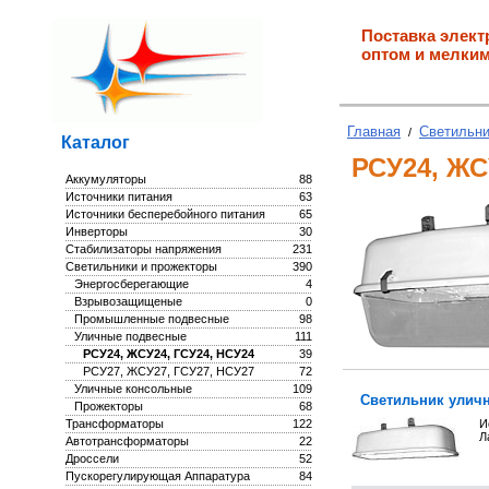
Поставка элект
оптом и мелким
Главная
Светильни
/
Каталог
РСУ24, ЖС
Аккумуляторы
88
Источники питания
63
Источники бесперебойного питания
65
Инверторы
30
Стабилизаторы напряжения
231
Светильники и прожекторы
390
Энергосберегающие
4
Взрывозащищеные
0
Промышленные подвесные
98
Уличные подвесные
111
РСУ24, ЖСУ24, ГСУ24, НСУ24
39
РСУ27, ЖСУ27, ГСУ27, НСУ27
72
Уличные консольные
109
Светильник уличн
Прожекторы
68
Трансформаторы
122
И
Л
Автотрансформаторы
22
Дроссели
52
Пускорегулирующая Аппаратура
84