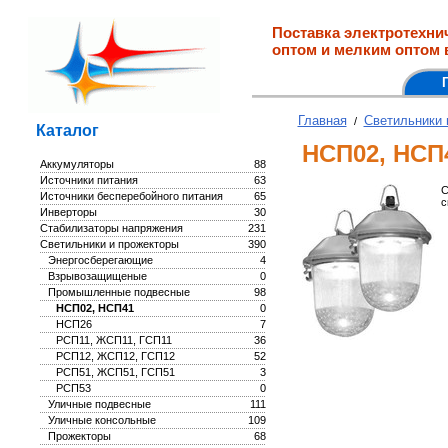
Поставка электротехни
оптом и мелким оптом 
Главная
Светильники 
/
Каталог
НСП02, НСП
Аккумуляторы
88
Источники питания
63
С
Источники бесперебойного питания
65
с
Инверторы
30
Стабилизаторы напряжения
231
Светильники и прожекторы
390
Энергосберегающие
4
Взрывозащищеные
0
Промышленные подвесные
98
НСП02, НСП41
0
НСП26
7
РСП11, ЖСП11, ГСП11
36
РСП12, ЖСП12, ГСП12
52
РСП51, ЖСП51, ГСП51
3
РСП53
0
Уличные подвесные
111
Уличные консольные
109
Прожекторы
68