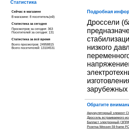
Статистика
Подробная инфор
Сейчас в магазине
В магазине: 8 посетитель(ей)
Дроссели (б
Статистика за сегодня
предназначе
Просмотров за сегодня: 363
Посетителей за сегодня: 131
стабилизаци
Статистика за всё время
Всего просмотров: 24958815
низкого дав
Всего посетителей: 13104531
переменного
напряжением
электротехн
изготовлени
зарубежных
Обратите внимани
Аккумуляторный элемент C
Дроссель встраиваемого ис
Балласт электронный (ЭПРА
Розетка Wessen 59 frame РС1