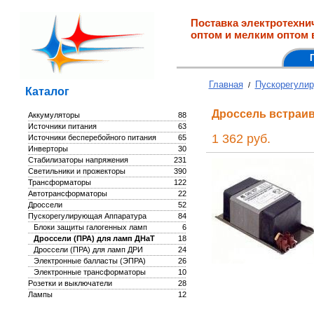
Поставка электротехни
оптом и мелким оптом 
Главная
Пускорегули
/
Каталог
Дроссель встраив
Аккумуляторы
88
Источники питания
63
1 362 руб.
Источники бесперебойного питания
65
Инверторы
30
Стабилизаторы напряжения
231
Светильники и прожекторы
390
Трансформаторы
122
Автотрансформаторы
22
Дроссели
52
Пускорегулирующая Аппаратура
84
Блоки защиты галогенных ламп
6
Дроссели (ПРА) для ламп ДНаТ
18
Дроссели (ПРА) для ламп ДРИ
24
Электронные балласты (ЭПРА)
26
Электронные трансформаторы
10
Розетки и выключатели
28
Лампы
12