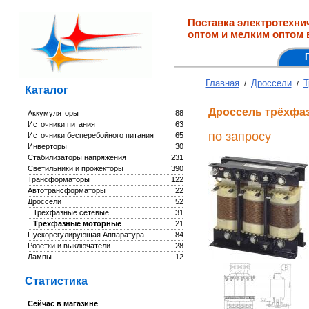
Поставка электротехни
оптом и мелким оптом 
Главная
Дроссели
Т
/
/
Каталог
Дроссель трёхфа
Аккумуляторы
88
Источники питания
63
по запросу
Источники бесперебойного питания
65
Инверторы
30
Стабилизаторы напряжения
231
Светильники и прожекторы
390
Трансформаторы
122
Автотрансформаторы
22
Дроссели
52
Трёхфазные сетевые
31
Трёхфазные моторные
21
Пускорегулирующая Аппаратура
84
Розетки и выключатели
28
Лампы
12
Статистика
Сейчас в магазине