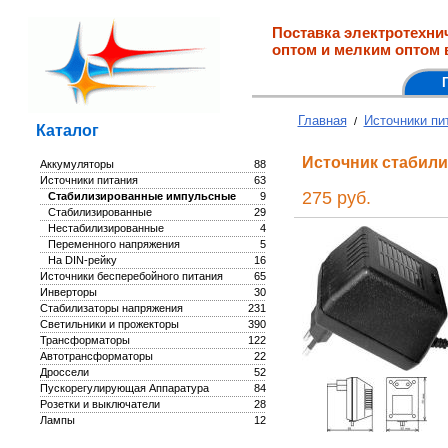
Поставка электротехни
оптом и мелким оптом 
Главная
Источники пи
/
Каталог
Источник стабили
Аккумуляторы
88
Источники питания
63
275 руб.
Стабилизированные импульсные
9
Стабилизированные
29
Нестабилизированные
4
Переменного напряжения
5
На DIN-рейку
16
Источники бесперебойного питания
65
Инверторы
30
Стабилизаторы напряжения
231
Светильники и прожекторы
390
Трансформаторы
122
Автотрансформаторы
22
Дроссели
52
Пускорегулирующая Аппаратура
84
Розетки и выключатели
28
Лампы
12