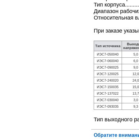
Тип корпуса.............
Диапазон рабочих
Относительная в
При заказе указы
Выход
Тип источника
напряжен
ИЭС7-050040
5,0
ИЭС7-060040
6,0
ИЭС7-090025
9,0
ИЭС7-120025
12,0
ИЭС7-240020
24,0
ИЭС7-150035
15,0
ИЭС7-137022
13,7
ИЭС7-030040
3,0
ИЭС7-093035
9,3
Тип выходного ра
Обратите внимани