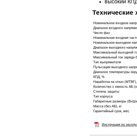
высокий КПД
Технические 
Номинальное входное напр
Диапазон входного напряже
Число фаз
Номинальная входная часто
Номинальное выходное нап
Диапазон выходного напряж
Максимальный выходной то
Максимальный ток заряда б
Тип выпрямителя
Пульсации выходного напр
Диапазон температуры окр
КПД, %
Наработка на отказ (MTBF),
Количество х емкость АБ (о
Степень защиты
Тип корпуса
Габаритные размеры (ВхШх
Масса (без АБ), кг
Гарантийный срок, мес
Инструкция по эксплу