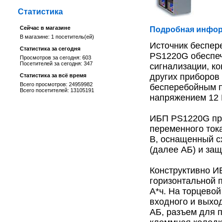
Статистика
Сейчас в магазине
Подробная инфор
В магазине: 1 посетитель(ей)
Источник беспер
Статистика за сегодня
PS1220G обеспеч
Просмотров за сегодня: 603
Посетителей за сегодня: 347
сигнализации, к
других приборов 
Статистика за всё время
Всего просмотров: 24959982
бесперебойным п
Всего посетителей: 13105191
напряжением 12 
ИБП PS1220G пр
переменного ток
В, оснащенный с
(далее АБ) и защ
Конструктивно И
горизонтальной п
А*ч. На торцево
входного и выхо
АБ, разъем для п