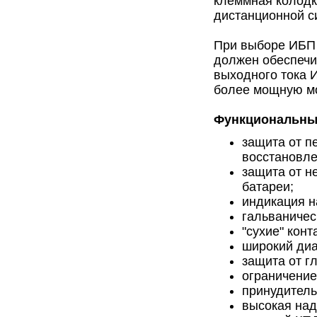
клеммная колодк
дистанционной с
При выборе ИБП 
должен обеспечив
выходного тока 
более мощную мо
Функциональные
защита от п
восстановле
защита от н
батареи;
индикация н
гальваничес
"сухие" кон
широкий диа
защита от г
ограничение
принудитель
высокая над