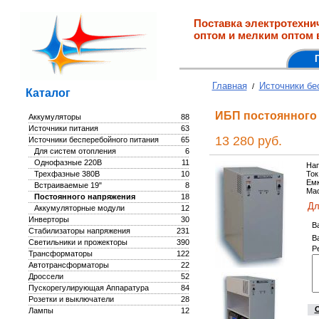
Поставка электротехни
оптом и мелким оптом 
Главная
Источники бе
/
Каталог
ИБП постоянного т
Аккумуляторы
88
Источники питания
63
13 280 руб.
Источники бесперебойного питания
65
Для систем отопления
6
Однофазные 220В
11
Нап
Трехфазные 380В
10
Ток
Емк
Встраиваемые 19"
8
Мас
Постоянного напряжения
18
Дл
Аккумуляторные модули
12
Инверторы
30
В
Стабилизаторы напряжения
231
В
Светильники и прожекторы
390
Р
Трансформаторы
122
Автотрансформаторы
22
Дроссели
52
Пускорегулирующая Аппаратура
84
Розетки и выключатели
28
Лампы
12