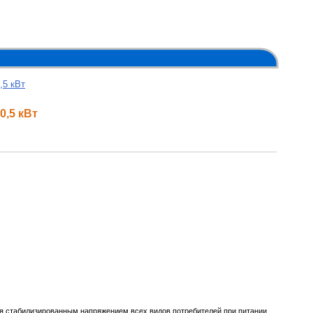
,5 кВт
0,5 кВт
ия стабилизированным напряжением всех видов потребителей при питании