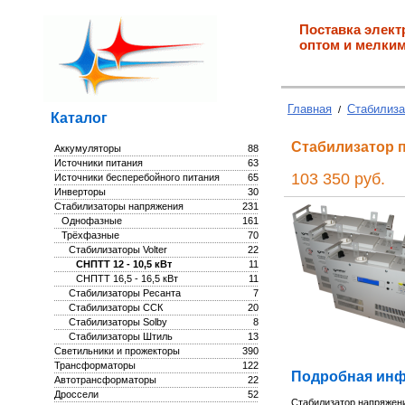
Поставка элект
оптом и мелким
Главная
Стабилиза
/
Каталог
Стабилизатор п
Аккумуляторы
88
Источники питания
63
103 350 руб.
Источники бесперебойного питания
65
Инверторы
30
Стабилизаторы напряжения
231
Однофазные
161
Трёхфазные
70
Стабилизаторы Volter
22
СНПТТ 12 - 10,5 кВт
11
СНПТТ 16,5 - 16,5 кВт
11
Стабилизаторы Ресанта
7
Стабилизаторы ССК
20
Стабилизаторы Solby
8
Стабилизаторы Штиль
13
Светильники и прожекторы
390
Трансформаторы
122
Подробная инф
Автотрансформаторы
22
Дроссели
52
Стабилизатор напряжени