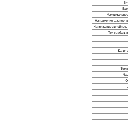
Вх
Вхо
Максимальное 
Напряжение фазное, п
Напряжение линейное, 
Ток срабаты
Количе
Темп
Час
О