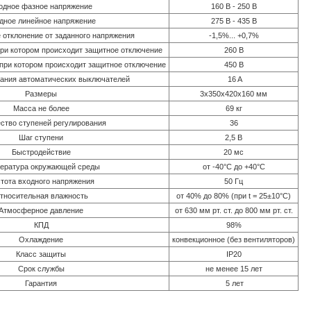
одное фазное напряжение
160 В - 250 В
дное линейное напряжение
275 В - 435 В
отклонение от заданного напряжения
-1,5%... +0,7%
ри котором происходит защитное отключение
260 В
при котором происходит защитное отключение
450 В
вания автоматических выключателей
16 A
Размеры
3x350х420х160 мм
Масса не более
69 кг
ство ступеней регулирования
36
Шаг ступени
2,5 В
Быстродействие
20 мс
ература окружающей среды
от -40°C до +40°С
тота входного напряжения
50 Гц
тносительная влажность
от 40% до 80% (при t = 25±10°C)
Атмосферное давление
от 630 мм рт. ст. до 800 мм рт. ст.
КПД
98%
Охлаждение
конвекционное (без вентиляторов)
Класс защиты
IP20
Срок службы
не менее 15 лет
Гарантия
5 лет