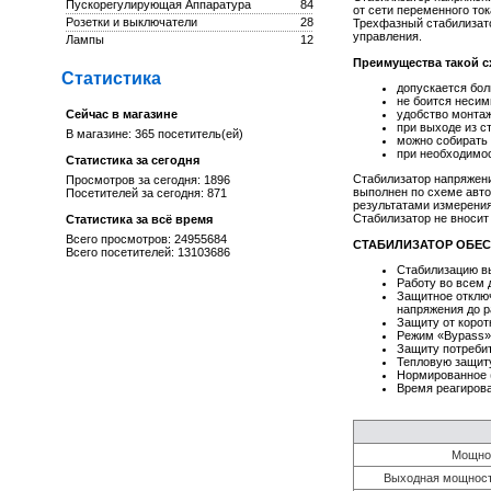
Пускорегулирующая Аппаратура
84
от сети переменного то
Розетки и выключатели
28
Трехфазный стабилизато
управления.
Лампы
12
Преимущества такой 
Статистика
допускается бол
не боится несим
Сейчас в магазине
удобство монтаж
при выходе из с
В магазине: 365 посетитель(ей)
можно собирать 
при необходимос
Статистика за сегодня
Стабилизатор напряжени
Просмотров за сегодня: 1896
выполнен по схеме авто
Посетителей за сегодня: 871
результатами измерени
Стабилизатор не вносит
Статистика за всё время
Всего просмотров: 24955684
СТАБИЛИЗАТОР ОБЕС
Всего посетителей: 13103686
Стабилизацию в
Работу во всем 
Защитное отклю
напряжения до р
Защиту от корот
Режим «Bypass» 
Защиту потребит
Тепловую защиту
Нормированное (
Время реагирова
Мощнос
Выходная мощност