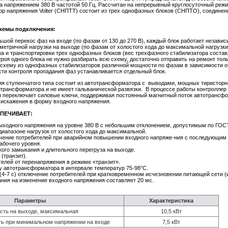
ка напряжением 380 В частотой 50 Гц. Рассчитан на непрерывный круглосуточный ре
р напряжения Volter (СНПТТ) состоит из трех однофазных блоков (СНПТО), соединенн
схемы подключения:
ьшой перекос фаз на входе (по фазам от 130 до 270 В), каждый блок работает незави
метричной нагрузки на выходе (по фазам от холостого хода до максимальной нагрузки
а и транспортировки трех однофазных блоков (вес трехфазного стабилизатора составл
троя одного блока не нужно разбирать всю схему, достаточно отправить на ремонт тол
схему из однофазных стабилизаторов различной мощности по фазам в зависимости от
ти контроля пропадания фаз устанавливается отдельный блок.
я ступенчатого типа состоит из автотрансформатора с выводами, мощных тиристорн
трансформатора и не имеет гальванической развязки. В процессе работы контроллер 
я переключает силовые ключи, поддерживая постоянный магнитный поток автотрансфо
 искажения в форму входного напряжения.
ПЕЧИВАЕТ:
ыходного напряжения на уровне 380 В с небольшим отклонением, допустимым по ГОСТ
диапазоне нагрузок от холостого хода до максимальной.
чение потребителей при аварийном повышении входного напряже-ния с последующим 
абочего уровня.
кого замыкания и длительного перегруза на выходе.
(транзит).
елей от перенапряжения в режиме «транзит».
 автотрансформатора в интервале температур 75-98°С.
4-7 с) отключение потребителей при кратковременном исчезновении питающей сети (
ния на изменение входного напряжения составляет 20 мс.
Параметры
Характеристика
ть на выходе, максимальная
10,5 кВт
ь при минимальном напряжении на входе
7,5 кВт