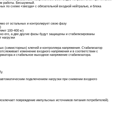
жим работы. Бесшумный.
ых по схеме «звезда» с обязательной входной нейтралью, и блока
симо от остальных и контролирует свою фазу
)
яет 100-400 кг)
ько его, а две другие фазы будут защищены и стабилизированы
 нагрузки
ых (симисторных) ключей и контроллера напряжения. Стабилизатор
отслеживает изменение входного напряжения и в соответствии с
рматора и стабильное выходное напряжение стабилизатора.
у.
автоматическим подключением нагрузки при снижении входного
исключает повреждение импульсных источников питания потребителей).