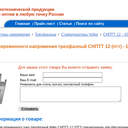
ротехнической продукции
 оптом в любую точку России
Главная
Прайс-лист
Статьи
Поиск по сайту
|
|
|
торы напряжения
Трёхфазные
Стабилизаторы Volter
СНПТТ 12 - 10
/
/
/
еременного напряжения трехфазный СНПТТ 12 (птт) - 1
Для заказа этого товара Вы можете отправить заявку:
Ваше имя:
Ваш E-mail:
Реквизиты для счета, кол-во, контактный телефон:
Отправить
ормация о товаре:
я переменного тока трехфазный Volter СНПТТ-12 (ПТТ) предназначен для обеспечен