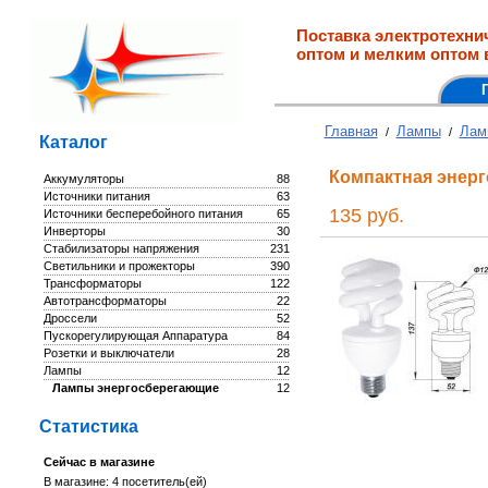
Поставка электротехни
оптом и мелким оптом 
Главная
Лампы
Лам
/
/
Каталог
Компактная энер
Аккумуляторы
88
Источники питания
63
135 руб.
Источники бесперебойного питания
65
Инверторы
30
Стабилизаторы напряжения
231
Светильники и прожекторы
390
Трансформаторы
122
Автотрансформаторы
22
Дроссели
52
Пускорегулирующая Аппаратура
84
Розетки и выключатели
28
Лампы
12
Лампы энергосберегающие
12
Статистика
Сейчас в магазине
В магазине: 4 посетитель(ей)